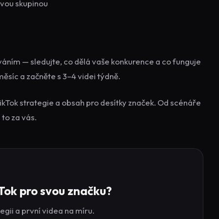
lovou skupinou
áním — sledujte, co dělá vaše konkurence a co funguje
ěsíc a začněte s 3–4 videi týdně.
ikTok strategie a obsah pro desítky značek. Od scénáře
to za vás.
Tok pro svou značku?
gii a první videa na míru.