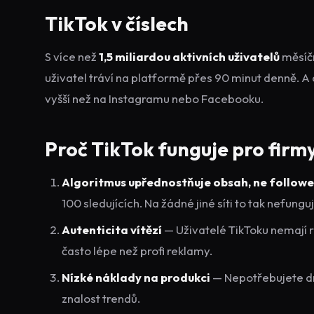
TikTok v číslech
S více než
1,5 miliardou aktivních uživatelů
měsíčn
uživatel tráví na platformě přes 90 minut denně. A
vyšší než na Instagramu nebo Facebooku.
Proč TikTok funguje pro firm
Algoritmus upřednostňuje obsah, ne followe
100 sledujících. Na žádné jiné síti to tak nefunguj
Autenticita vítězí
— Uživatelé TikToku nemají r
často lépe než profi reklamy.
Nízké náklady na produkci
— Nepotřebujete dr
znalost trendů.