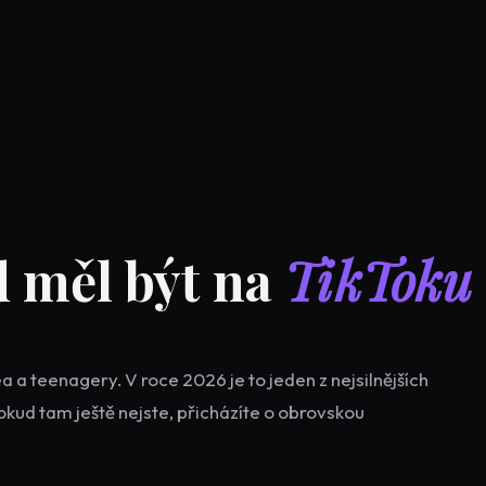
d měl být na
TikToku
a a teenagery. V roce 2026 je to jeden z nejsilnějších
okud tam ještě nejste, přicházíte o obrovskou