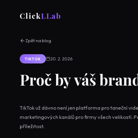
Click
LLab
Zpět na blog
20. 2. 2026
TIKTOK
Proč by váš bran
TikTok už dávno není jen platforma pro taneční vide
marketingových kanálů pro firmy všech velikostí. P
příležitost.