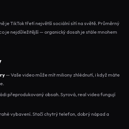
ě je TikTok třetí největší sociální sítí na světě. Průměrný
 co je nejdůležitější — organický dosah je stále mnohem
y
ry
— Vaše video může mít miliony zhlédnutí, i když máte
e.
ádi přeprodukovaný obsah. Syrová, real videa fungují
ahé vybavení. Stačí chytrý telefon, dobrý nápad a