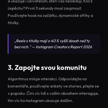
a ukazuje i uživatelům, kteří vás nesledují. Klíč k
úspěchu? První 3 sekundy musí zaujmout.
Používejte hook na začátku, dynamické střihy a
titulky.
„Reels s titulky mají o 40 % vyšší dosah než ty
bez nich." — Instagram Creators Report 2026
3. Zapojte svou komunitu
Algoritmus miluje interakci. Odpovídejte na
komentáře, používejte ankety ve stories, ptejte se
v popisku. Čím víc lidí s vaším obsahem interaguje,
tím víc ho Instagram ukazuje dalším.