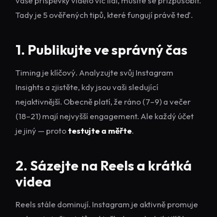
vaše příspěvky vidělo víc lidí, musíte se přizpůsobit.
Tady je 5 ověřených tipů, které fungují právě teď.
1. Publikujte ve správný čas
Timing je klíčový. Analyzujte svůj Instagram
Insights a zjistěte, kdy jsou vaši sledující
nejaktivnější. Obecně platí, že ráno (7–9) a večer
(18–21) mají nejvyšší engagement. Ale každý účet
je jiný — proto
testujte a měřte
.
2. Sázejte na Reels a krátká
videa
Reels stále dominují. Instagram je aktivně promuje