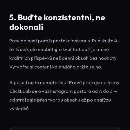
5. Buďte konzistentní, ne
dokonalí
Pravidelnost poráží perfekcionismus. Publikujte 4–
5× týdně, ale neobětujte kvalitu. Lepší je méně
kvalitních příspěvků než denní obsah bez hodnoty.
Vytvořte si content kalendář a držte se ho.
A pokud na to nemáte čas? Právě proto jsme tu my.
ClickLLab se o váš Instagram postará od A do Z —
od strategie přes tvorbu obsahu až po analýzu
výsledků.