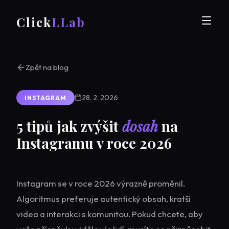
Click
LLab
Zpět na blog
28. 2. 2026
INSTAGRAM
5 tipů jak zvýšit
dosah
na
Instagramu v roce 2026
Instagram se v roce 2026 výrazně proměnil.
Algoritmus preferuje autentický obsah, kratší
videa a interakci s komunitou. Pokud chcete, aby